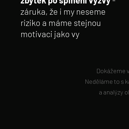
záruka, že i my neseme
riziko a máme stejnou
motivaci jako vy
Dokážeme vá
Neděláme to s ka
a analýzy 