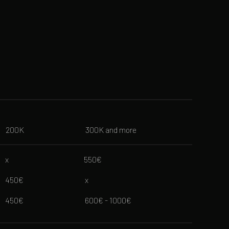
 ‎ ‎ ‎ ‎ ‎ ‎ ‎ ‎ ‎ ‎ ‎ ‎ ‎ ‎ ‎ ‎ ‎ ‎ ‎ 200K ‎ ‎ ‎ ‎ ‎ ‎ ‎ ‎ ‎ ‎ ‎ ‎ ‎ ‎ ‎ ‎ ‎ ‎ ‎ ‎ ‎ ‎ ‎ ‎ ‎ ‎ ‎ ‎ ‎ ‎ ‎ ‎ ‎ ‎ ‎ ‎ ‎ ‎ ‎ 300K and more
‎ ‎ ‎ ‎ ‎x ‎ ‎ ‎ ‎ ‎ ‎ ‎ ‎ ‎ ‎ ‎ ‎ ‎ ‎ ‎ ‎ ‎ ‎ ‎ ‎ ‎ ‎ ‎ ‎ ‎ ‎ ‎ ‎ ‎ ‎ ‎ ‎ ‎ ‎ ‎ ‎ ‎ ‎ ‎ ‎ ‎ ‎ ‎ ‎ ‎ ‎ ‎ ‎ ‎550€
 ‎ ‎ ‎ ‎ ‎ ‎450€ ‎ ‎ ‎ ‎ ‎ ‎ ‎ ‎ ‎ ‎ ‎ ‎ ‎ ‎ ‎ ‎ ‎ ‎ ‎ ‎ ‎ ‎ ‎ ‎ ‎ ‎ ‎ ‎ ‎ ‎ ‎ ‎ ‎ ‎ ‎ ‎ ‎ ‎ ‎ x
‎ ‎ ‎ ‎ ‎ ‎ ‎ ‎ ‎ ‎ ‎ ‎ ‎ ‎ ‎ ‎ ‎ ‎ ‎450€ ‎ ‎ ‎ ‎ ‎ ‎ ‎ ‎ ‎ ‎ ‎ ‎ ‎ ‎ ‎ ‎ ‎ ‎ ‎ ‎ ‎ ‎ ‎ ‎ ‎ ‎ ‎ ‎ ‎ ‎ ‎ ‎ ‎ ‎ ‎ ‎ ‎ ‎ ‎ 600€ - 1000€