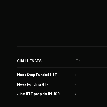
CHALLENGES
10K‎ ‎ ‎ ‎ ‎ ‎ ‎ ‎ ‎ ‎ ‎ ‎ ‎ ‎ ‎ ‎ ‎ ‎ ‎ ‎ ‎ ‎ ‎ ‎ ‎ ‎ ‎ ‎ ‎ ‎ ‎ ‎ ‎
Next Step Funded HTF
x‎ ‎ ‎ ‎ ‎ ‎ ‎ ‎ ‎ ‎ ‎ ‎ ‎ ‎ ‎ ‎ ‎ ‎ ‎ ‎ ‎ ‎ ‎ ‎ ‎ ‎ ‎ ‎ ‎ ‎ ‎ ‎ ‎ ‎ ‎ ‎ ‎ ‎
Nova Funding HTF
x‎ ‎ ‎ ‎ ‎ ‎ ‎ ‎ ‎ ‎ ‎ ‎ ‎ ‎ ‎ ‎ ‎ ‎ ‎ ‎ ‎ ‎ ‎ ‎ ‎ ‎ ‎ ‎ ‎ ‎ ‎ ‎ ‎ ‎ ‎ ‎ ‎ 
Jiné HTF prop do 1M USD
x‎ ‎ ‎ ‎ ‎ ‎ ‎ ‎ ‎ ‎ ‎ ‎ ‎ ‎ ‎ ‎ ‎ ‎ ‎ ‎ ‎ ‎ ‎ ‎ ‎ ‎ ‎ ‎ ‎ ‎ ‎ ‎ ‎ ‎ 