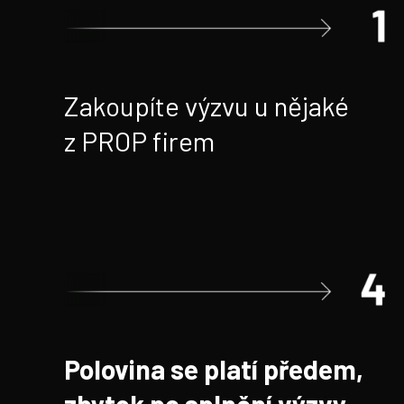
Zakoupíte výzvu u nějaké
z PROP firem
Polovina se platí předem,
zbytek po splnění výzvy
-