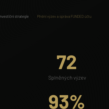
Investiční strategie
Plnění výzev a správa FUNDED účtu
72
Splněných výzev
93%