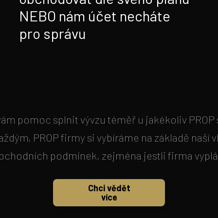
NEBO nám účet necháte
pro správu
m pomoc splnit vývzu téměř u jakékoliv PROP 
ždým, PROP firmy si vybíráme na základě naší v
obchodních podmínek, zejména jestli firma vyplá
Chci vědět
více