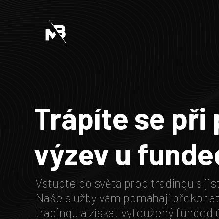
Trápíte se při 
výzev u funde
Vstupte do světa prop tradingu s ji
Naše služby vám pomáhají překonat
tradingu a získat vytoužený funded 