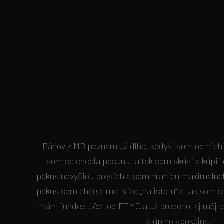
Pánov z MB poznám už dlho, kedysi som od nich 
som sa chcela posunúť a tak som skúsila kúpiť
pokus nevyšiel, presiahla som hranicu maximálne
pokus som chcela mať viac „na istotu“ a tak som sk
mám funded účet od FTMO a už prebehol aj môj p
a úplne spokojná.