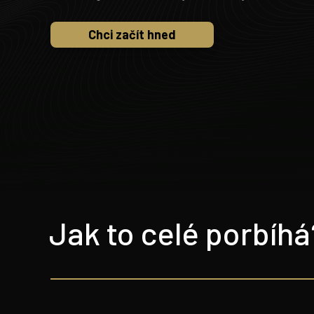
Chci začít hned
Jak to celé porbíhá