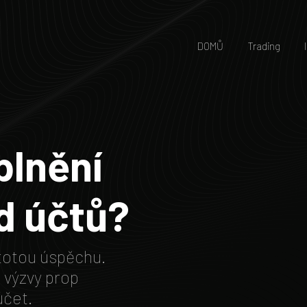
DOMŮ
Trading
plnění
d účtů?
stotou úspěchu.
 výzvy prop
účet.