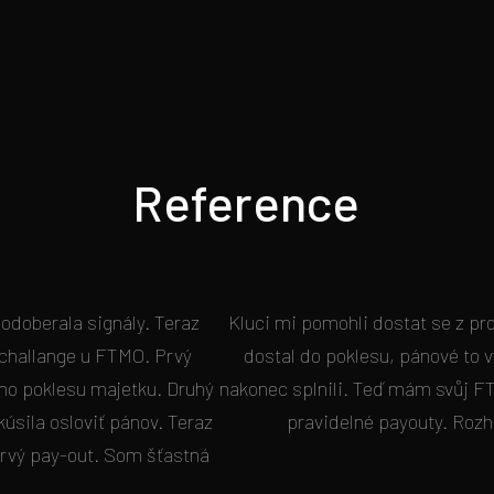
Reference
odoberala signály. Teraz
Kluci mi pomohli dostat se z pr
 challange u FTMO. Prvý
dostal do poklesu, pánové to v
ho poklesu majetku. Druhý
nakonec splnili. Teď mám svůj FT
úsila osloviť pánov. Teraz
pravidelné payouty. Rozh
rvý pay-out. Som šťastná