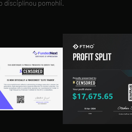
uto disciplínou pomohli.