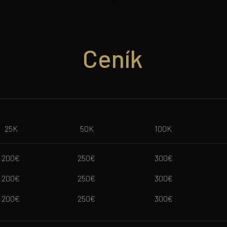
Ceník
 ‎ ‎ ‎ ‎ ‎ ‎ ‎ 25K ‎ ‎ ‎ ‎ ‎ ‎ ‎ ‎ ‎ ‎ ‎ ‎ ‎ ‎ ‎ ‎ ‎ ‎ ‎ ‎ ‎ ‎ ‎ ‎ ‎ ‎ ‎ ‎ ‎ ‎ ‎ ‎ ‎ ‎ ‎ ‎ ‎ ‎ ‎ ‎ 50K ‎ ‎ ‎ ‎ ‎ ‎ ‎ ‎ ‎ ‎ ‎ ‎ ‎ ‎ ‎ ‎ ‎ ‎ ‎ ‎ ‎ ‎ ‎ ‎ ‎ ‎ ‎ ‎ ‎ ‎ ‎ ‎ ‎ ‎ ‎ ‎ ‎ ‎ ‎ 100K ‎ ‎ ‎ ‎ ‎ ‎ ‎ ‎ ‎ ‎ ‎ ‎ ‎ ‎ ‎ ‎ ‎ ‎ ‎ ‎
 ‎ ‎ ‎ ‎ ‎ ‎‎ ‎‎200€ ‎ ‎ ‎ ‎ ‎ ‎ ‎ ‎ ‎ ‎ ‎ ‎ ‎ ‎ ‎ ‎ ‎ ‎ ‎ ‎ ‎ ‎ ‎ ‎ ‎ ‎ ‎ ‎ ‎ ‎ ‎ ‎ ‎ ‎ ‎ ‎ ‎ ‎250€ ‎ ‎ ‎ ‎ ‎ ‎ ‎ ‎ ‎ ‎ ‎ ‎ ‎ ‎ ‎ ‎ ‎ ‎ ‎ ‎ ‎ ‎ ‎ ‎ ‎ ‎ ‎ ‎ ‎ ‎ ‎ ‎ ‎ ‎ ‎ ‎ ‎ ‎ ‎300€ ‎ ‎ ‎ ‎ ‎ ‎ ‎ ‎ ‎ ‎ ‎ ‎ ‎ ‎ ‎ ‎ ‎ ‎ ‎ ‎ ‎ ‎ ‎ ‎ ‎ ‎ ‎ ‎ ‎ ‎ ‎ ‎ ‎ ‎ 
‎ ‎ ‎ ‎ ‎ ‎ ‎‎ ‎‎200€ ‎ ‎ ‎ ‎ ‎ ‎ ‎ ‎ ‎ ‎ ‎ ‎ ‎ ‎ ‎ ‎ ‎ ‎ ‎ ‎ ‎ ‎ ‎ ‎ ‎ ‎ ‎ ‎ ‎ ‎ ‎ ‎ ‎ ‎ ‎ ‎ ‎ ‎250€ ‎ ‎ ‎ ‎ ‎ ‎ ‎ ‎ ‎ ‎ ‎ ‎ ‎ ‎ ‎ ‎ ‎ ‎ ‎ ‎ ‎ ‎ ‎ ‎ ‎ ‎ ‎ ‎ ‎ ‎ ‎ ‎ ‎ ‎ ‎ ‎ ‎ ‎ ‎300€ ‎ ‎ ‎ ‎ ‎ ‎ ‎ ‎ ‎ ‎ ‎ ‎ ‎ ‎ ‎ ‎ ‎ ‎ ‎ ‎ ‎ ‎ ‎ ‎ ‎ ‎ ‎ ‎ ‎ ‎ ‎ ‎ ‎
‎ ‎ ‎ ‎ ‎ ‎ ‎ ‎ ‎ ‎‎ ‎‎200€ ‎ ‎ ‎ ‎ ‎ ‎ ‎ ‎ ‎ ‎ ‎ ‎ ‎ ‎ ‎ ‎ ‎ ‎ ‎ ‎ ‎ ‎ ‎ ‎ ‎ ‎ ‎ ‎ ‎ ‎ ‎ ‎ ‎ ‎ ‎ ‎ ‎ ‎250€ ‎ ‎ ‎ ‎ ‎ ‎ ‎ ‎ ‎ ‎ ‎ ‎ ‎ ‎ ‎ ‎ ‎ ‎ ‎ ‎ ‎ ‎ ‎ ‎ ‎ ‎ ‎ ‎ ‎ ‎ ‎ ‎ ‎ ‎ ‎ ‎ ‎ ‎ ‎300€ ‎ ‎ ‎ ‎ ‎ ‎ ‎ ‎ ‎ ‎ ‎ ‎ ‎ ‎ ‎ ‎ ‎ ‎ ‎ ‎ 